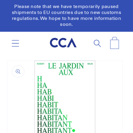
Skip to
Please note that we have temporarily paused
content
shipments to EU countries due to new customs
regulations. We hope to have more information
soon.
Cart
Skip to
product
information