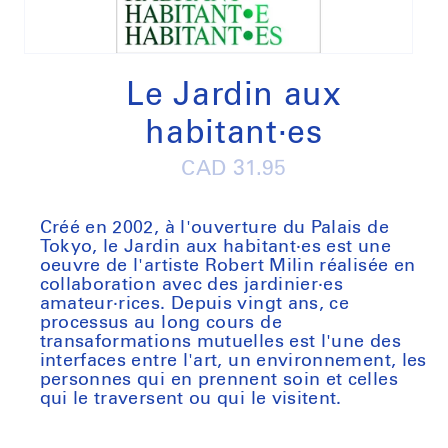
Open
media
1
Le Jardin aux
in
modal
habitant·es
Regular
CAD 31.95
price
Créé en 2002, à l'ouverture du Palais de
Tokyo, le
Jardin aux habitant·es
est une
oeuvre de l'artiste Robert Milin réalisée en
collaboration avec des jardinier·es
amateur·rices. Depuis vingt ans, ce
processus au long cours de
transaformations mutuelles est l'une des
interfaces entre l'art, un environnement, les
personnes qui en prennent soin et celles
qui le traversent ou qui le visitent.