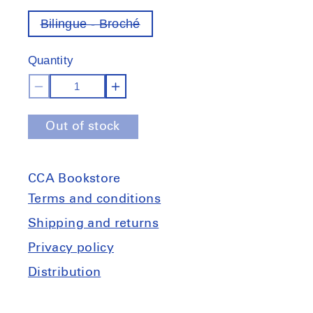
Bilingue - Broché
Variant
out
of
Quantity
stock
Decrease
Increase
quantity
quantity
Out of stock
for
for
Le
Le
Jardin
Jardin
CCA Bookstore
aux
aux
habitant·es
habitant·es
Terms and conditions
Shipping and returns
Privacy policy
Distribution