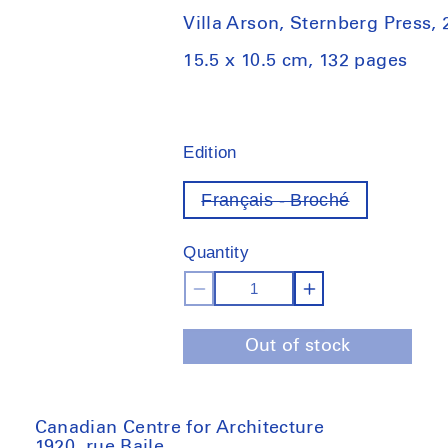
Villa Arson, Sternberg Press,
15.5 x 10.5 cm, 132 pages
Edition
Français - Broché
Variant
out
of
Quantity
stock
Decrease
Increase
quantity
quantity
Out of stock
for
for
Espaces
Espaces
pédagogiques
pédagogiqu
alternatifs
alternatifs
Canadian Centre for Architecture
1920, rue Baile