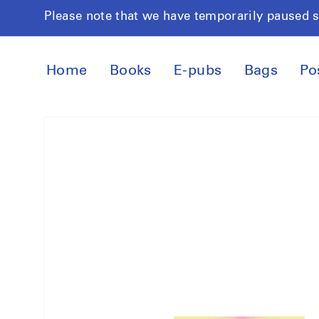
Skip to
Please note that we have temporarily paused 
content
Home
Books
E-pubs
Bags
Po
Skip to
product
information