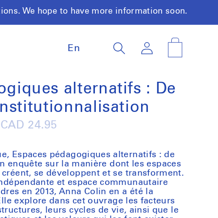
tions. We hope to have more information soon.
L
Log
Cart
En
a
in
n
g
u
giques alternatifs : De
a
'institutionnalisation
g
e
Regular
CAD 24.95
price
ue,
Espaces pédagogiques alternatifs : de
on
enquête sur la manière dont les espaces
 créent, se développent et se transforment.
t indépendante et espace communautaire
dres en 2013, Anna Colin en a été la
 Elle explore dans cet ouvrage les facteurs
ructures, leurs cycles de vie, ainsi que le