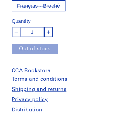
Français - Broché
Variant
out
of
Quantity
stock
Decrease
Increase
quantity
quantity
Out of stock
for
for
Habiter
Habiter
autrement
autrement
CCA Bookstore
Terms and conditions
Shipping and returns
Privacy policy
Distribution