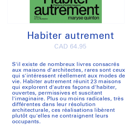
Open
media
1
Habiter autrement
in
modal
Regular
CAD 64.95
price
S'il existe de nombreux livres consacrés
aux maisons d'architectes, rares sont ceux
qui s'intéressent réellement aux modes de
vie.
Habiter autrement
réunit 23 maisons
qui explorent d'autres façons d'habiter,
ouvertes, permissives et suscitant
l'imaginaire. Plus ou moins radicales, très
différentes dans leur résolution
architecturale, ces réalisations libèrent
plutôt qu'elles ne contraignent leurs
occupants.