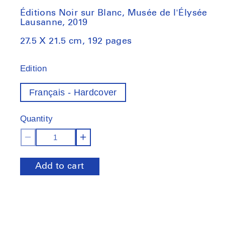
Éditions Noir sur Blanc, Musée de l'Élysée
Lausanne, 2019
27.5 X 21.5 cm, 192 pages
Edition
Français - Hardcover
Quantity
Decrease
Increase
quantity
quantity
Add to cart
for
for
Jan
Jan
Groover,
Groover,
photographe
photographe
:
: