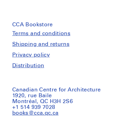
Le
Le
laboratoire
laboratoire
des
des
CCA Bookstore
formes
formes
Terms and conditions
Shipping and returns
Privacy policy
Distribution
Canadian Centre for Architecture
1920, rue Baile
Montréal, QC H3H 2S6
+1 514 939 7028
books@cca.qc.ca