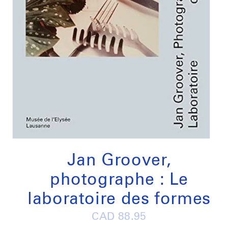
Open
media
1
Jan Groover,
in
modal
photographe : Le
laboratoire des formes
Regular
CAD 88.95