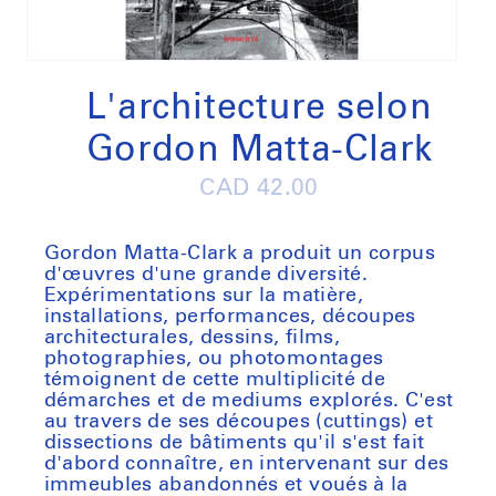
Open
media
1
L'architecture selon
in
modal
Gordon Matta-Clark
Regular
CAD 42.00
price
Gordon Matta-Clark a produit un corpus
d'œuvres d'une grande diversité.
Expérimentations sur la matière,
installations, performances, découpes
architecturales, dessins, films,
photographies, ou photomontages
témoignent de cette multiplicité de
démarches et de mediums explorés. C'est
au travers de ses découpes (
cuttings
) et
dissections de bâtiments qu'il s'est fait
d'abord connaître, en intervenant sur des
immeubles abandonnés et voués à la