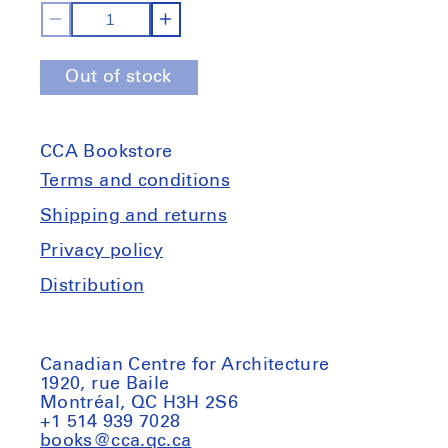
Decrease
Increase
quantity
quantity
Out of stock
for
for
L&#39;architecture
L&#39;architecture
selon
selon
CCA Bookstore
Gordon
Gordon
Matta-
Matta-
Terms and conditions
Clark
Clark
Shipping and returns
Privacy policy
Distribution
Canadian Centre for Architecture
1920, rue Baile
Montréal, QC H3H 2S6
+1 514 939 7028
books@cca.qc.ca