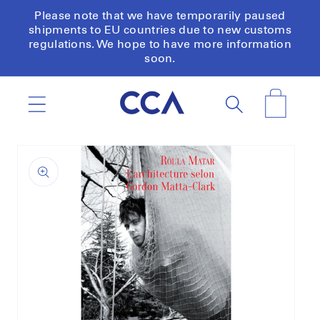
Skip to
Please note that we have temporarily paused
content
shipments to EU countries due to new customs
regulations. We hope to have more information
soon.
Cart
Skip to
product
information