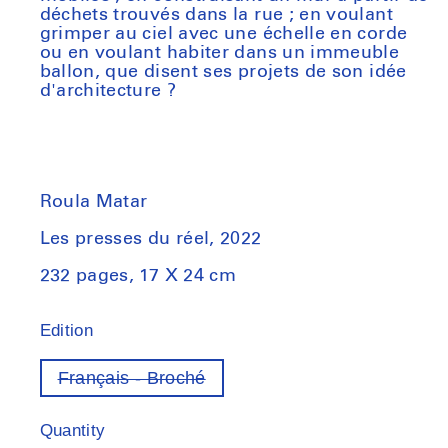
déchets trouvés dans la rue ; en voulant
grimper au ciel avec une échelle en corde
ou en voulant habiter dans un immeuble
ballon, que disent ses projets de son idée
d'architecture ?
Roula Matar
Les presses du réel, 2022
232 pages, 17 X 24 cm
Edition
Français - Broché
Variant
out
of
Quantity
stock