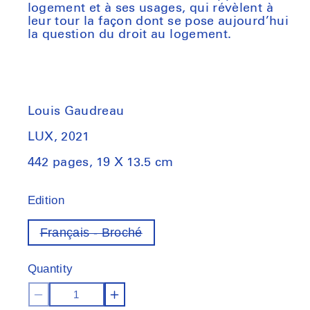
logement et à ses usages, qui révèlent à
leur tour la façon dont se pose aujourd’hui
la question du droit au logement.
Louis Gaudreau
LUX, 2021
442 pages, 19 X 13.5 cm
Edition
Français - Broché
Variant
out
of
Quantity
stock
Decrease
Increase