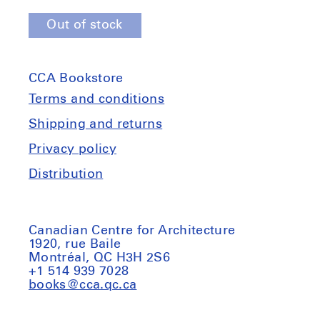
quantity
quantity
Out of stock
for
for
Le
Le
promoteur,
promoteur,
CCA Bookstore
la
la
banque
banque
Terms and conditions
et
et
Shipping and returns
le
le
Privacy policy
rentier
rentier
:
:
Distribution
Fondements
Fondements
et
et
évolution
évolution
Canadian Centre for Architecture
du
du
1920, rue Baile
Montréal, QC H3H 2S6
logement
logement
+1 514 939 7028
capitaliste
capitaliste
books@cca.qc.ca