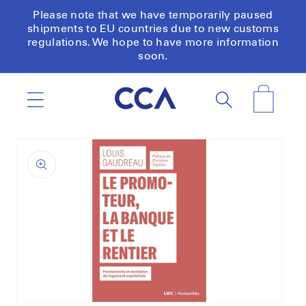
Skip to
Please note that we have temporarily paused
content
shipments to EU countries due to new customs
regulations. We hope to have more information
soon.
Cart
Skip to
product
information
Open