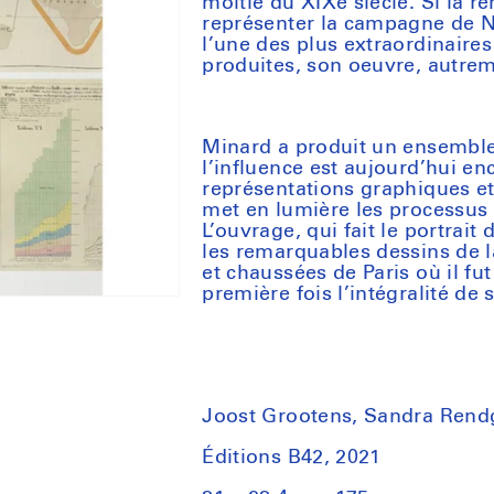
moitié du XIXe siècle. Si la r
représenter la campagne de 
l’une des plus extraordinaire
produites, son oeuvre, autr
Minard a produit un ensemble 
l’influence est aujourd’hui e
représentations graphiques e
met en lumière les processus 
L’ouvrage, qui fait le portrait
les remarquables dessins de la
et chaussées de Paris où il fu
première fois l’intégralité de 
Joost Grootens, Sandra Rend
Éditions B42, 2021