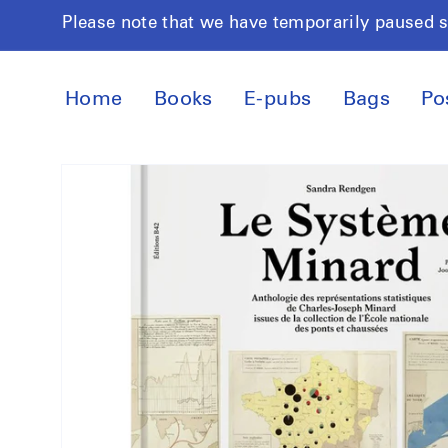
Skip to
Please note that we have temporarily paused 
content
Home
Books
E-pubs
Bags
Po
Skip to
product
information