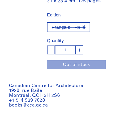
31 x 23.4 cm, 175 pages
Edition
Français - Relié
Variant
out
of
Quantity
stock
Decrease
Increase
quantity
quantity
Out of stock
for
for
Le
Le
système
système
Minard
Minard
Canadian Centre for Architecture
1920, rue Baile
:
:
Montréal, QC H3H 2S6
Anthologie
Anthologie
+1 514 939 7028
des
des
books@cca.qc.ca
représentations
représentat