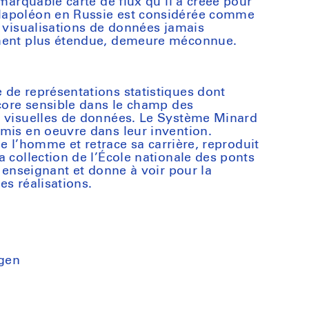
emarquable carte de flux qu’il a créée pour
Napoléon en Russie est considérée comme
s visualisations de données jamais
ement plus étendue, demeure méconnue.
de représentations statistiques dont
ncore sensible dans le champ des
t visuelles de données. Le Système Minard
mis en oeuvre dans leur invention.
 de l’homme et retrace sa carrière, reproduit
 collection de l’École nationale des ponts
t enseignant et donne à voir pour la
ses réalisations.
gen