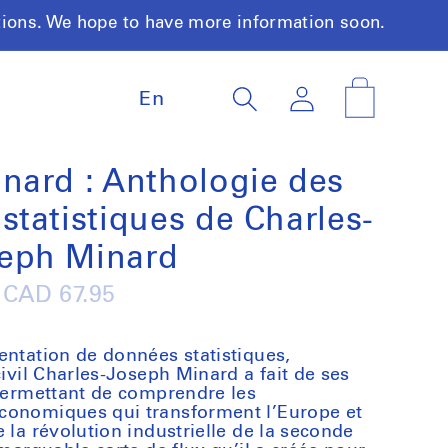
tions. We hope to have more information soon.
L
Log
Cart
En
a
in
n
g
u
nard : Anthologie des
a
statistiques de Charles-
g
e
eph Minard
Regular
CAD 67.95
price
entation de données statistiques,
civil Charles-Joseph Minard a fait de ses
 permettant de comprendre les
conomiques qui transforment l’Europe et
 la révolution industrielle de la seconde