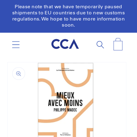
Skip to
Please note that we have temporarily paused
content
shipments to EU countries due to new customs
regulations. We hope to have more information
soon.
Cart
Skip to
product
information