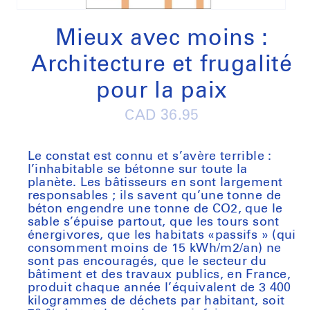
Open
media
1
Mieux avec moins :
in
modal
Architecture et frugalité
pour la paix
Regular
CAD 36.95
price
Le constat est connu et s’avère terrible :
l’inhabitable se bétonne sur toute la
planète. Les bâtisseurs en sont largement
responsables ; ils savent qu’une tonne de
béton engendre une tonne de CO2, que le
sable s’épuise partout, que les tours sont
énergivores, que les habitats «passifs » (qui
consomment moins de 15 kWh/m2/an) ne
sont pas encouragés, que le secteur du
bâtiment et des travaux publics, en France,
produit chaque année l’équivalent de 3 400
kilogrammes de déchets par habitant, soit