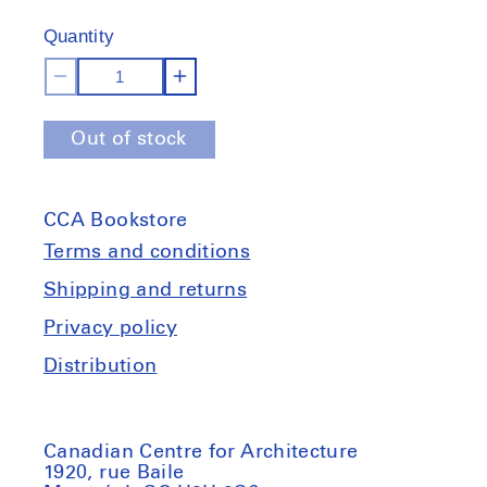
out
of
Quantity
stock
Decrease
Increase
quantity
quantity
Out of stock
for
for
Mieux
Mieux
avec
avec
CCA Bookstore
moins
moins
:
:
Terms and conditions
Architecture
Architecture
Shipping and returns
et
et
Privacy policy
frugalité
frugalité
pour
pour
Distribution
la
la
paix
paix
Canadian Centre for Architecture
1920, rue Baile