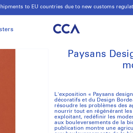
shipments to EU countries due to new customs regula
sters
Paysans Desig
m
L'exposition « Paysans desig
décoratifs et du Design Borde
résoudre les problèmes des agr
nourrir tout en régénérant les
exploitant, redéfinir les mod
aux bouleversements de la biod
publication montre une agricu