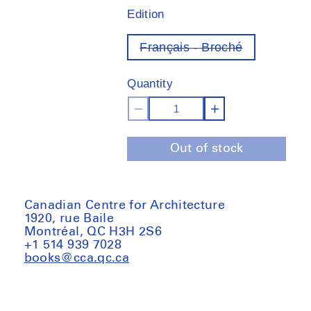
Edition
Français - Broché
Variant
out
of
Quantity
stock
Decrease
Increase
quantity
quantity
Out of stock
for
for
Paysans
Paysans
Designers,
Designers,
l&#39;agriculture
l&#39;agricu
Canadian Centre for Architecture
1920, rue Baile
en
en
Montréal, QC H3H 2S6
mouvement
mouvement
+1 514 939 7028
books@cca.qc.ca