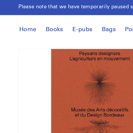
Skip to
Please note that we have temporarily paused 
content
Home
Books
E-pubs
Bags
Po
Skip to
product
information