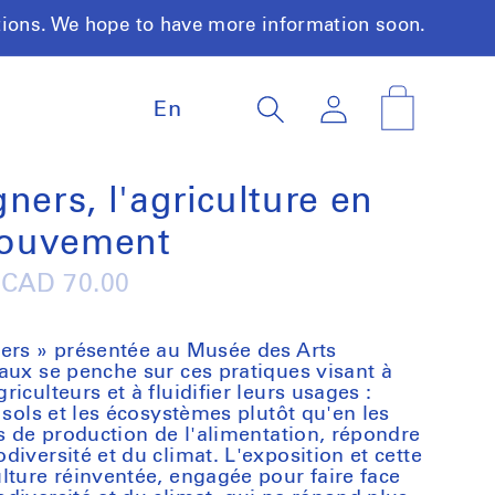
tions. We hope to have more information soon.
L
Log
Cart
En
a
in
n
g
u
ners, l'agriculture en
a
ouvement
g
e
Regular
CAD 70.00
price
ners » présentée au Musée des Arts
aux se penche sur ces pratiques visant à
iculteurs et à fluidifier leurs usages :
 sols et les écosystèmes plutôt qu'en les
es de production de l'alimentation, répondre
iversité et du climat. L'exposition et cette
lture réinventée, engagée pour faire face