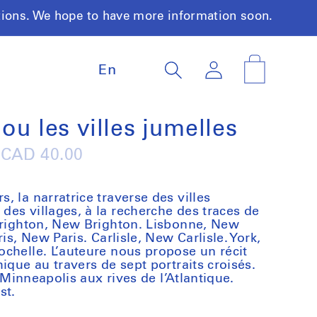
tions. We hope to have more information soon.
L
Log
Cart
En
a
in
n
g
u
ou les villes jumelles
a
g
Regular
CAD 40.00
e
price
 la narratrice traverse des villes
es villages, à la recherche des traces de
 Brighton, New Brighton. Lisbonne, New
is, New Paris. Carlisle, New Carlisle. York,
chelle. L’auteure nous propose un récit
ique au travers de sept portraits croisés.
e Minneapolis aux rives de l’Atlantique.
st.