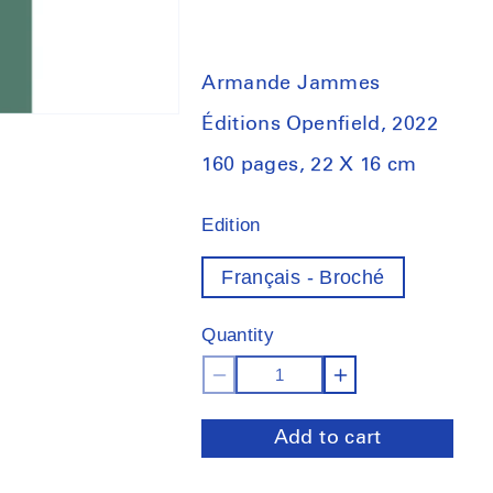
Armande Jammes
Éditions Openfield, 2022
160 pages, 22 X 16 cm
Edition
Français - Broché
Quantity
Decrease
Increase
quantity
quantity
Add to cart
for
for
Seven
Seven