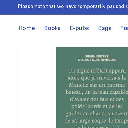
Skip to
Please note that we have temporarily paused 
content
Home
Books
E-pubs
Bags
Po
Skip to
product
information