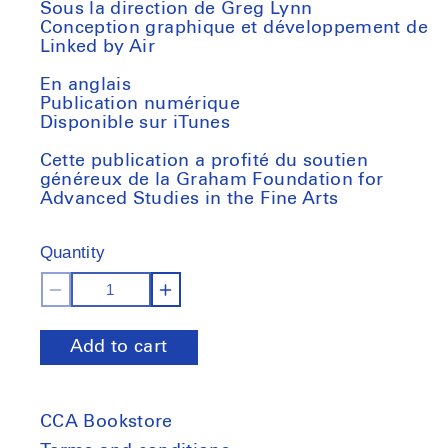
Sous la direction de Greg Lynn
Conception graphique et développement de
Linked by Air
En anglais
Publication numérique
Disponible sur iTunes
Cette publication a profité du soutien
généreux de la Graham Foundation for
Advanced Studies in the Fine Arts
Quantity
Decrease
Increase
quantity
quantity
Add to cart
for
for
UN
UN
Studio
Studio
CCA Bookstore
-
-