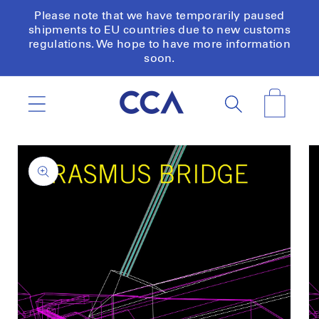
Skip to
Please note that we have temporarily paused
content
shipments to EU countries due to new customs
regulations. We hope to have more information
soon.
Cart
Skip to
product
information